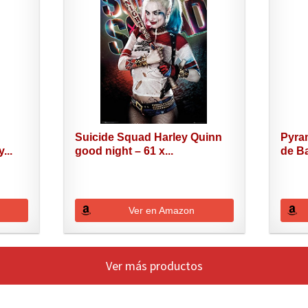
Suicide Squad Harley Quinn
Pyram
...
good night – 61 x...
de B
Ver en Amazon
Ver más productos