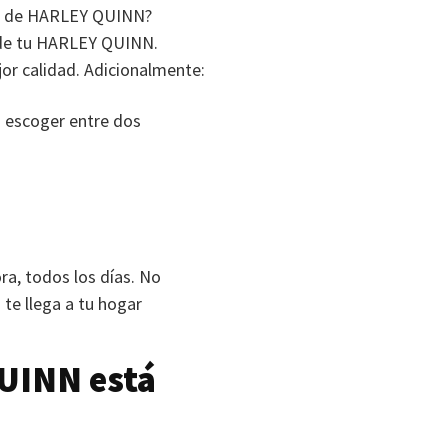
de
HARLEY QUINN
?
de tu
HARLEY QUINN
.
or calidad. Adicionalmente:
ja escoger entre dos
ra, todos los días. No
 te llega a tu hogar
UINN
está