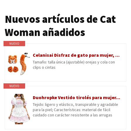
Nuevos artículos de Cat
Woman añadidos
NUEVO
Celanisai Disfraz de gato para mujer, lobo cosplay, cola de gato, orejas de gato, divertido, animales falsos, máscaras de piel, máscara Therian con guantes de cola, máscara para gatos, juego de
Tamaño: talla única (ajustable) orejas y cola con
clips o cintas
NUEVO
Duohropke Vestido tirolés para mujer, vestido de criada francesa, vestido de anime, cosplay, vestido sexy de Lolita, Oktoberfest, vestido mediano, vestido tiroco, minikeid de sirvienta, disfraz de
Tejido: ligero y elástico, transpirable y agradable
para la piel; Características: material de fácil
cuidado con carácter resistente a las arrugas