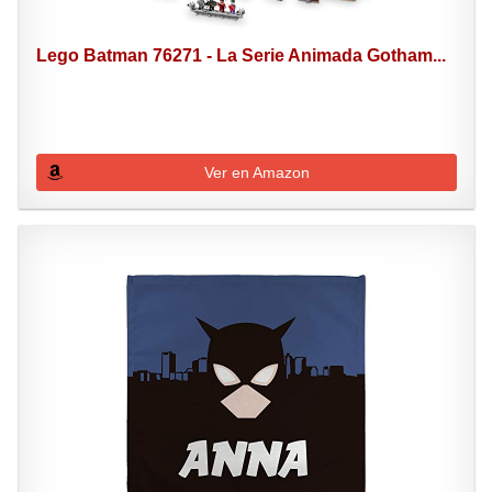
Lego Batman 76271 - La Serie Animada Gotham...
Ver en Amazon