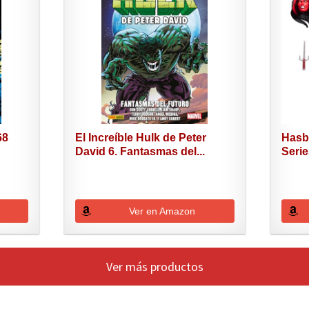
68
El Increíble Hulk de Peter
Hasb
David 6. Fantasmas del...
Serie
Ver en Amazon
Ver más productos