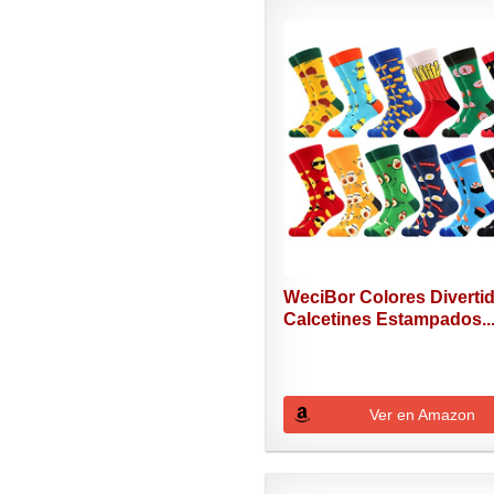
WeciBor Colores Diverti
Calcetines Estampados..
Ver en Amazon