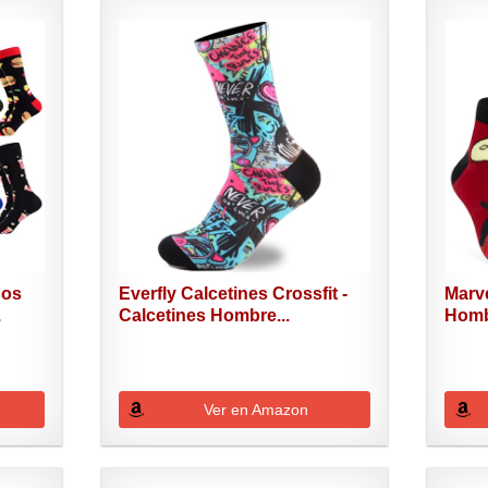
dos
Everfly Calcetines Crossfit -
Marve
.
Calcetines Hombre...
Hombr
Ver en Amazon