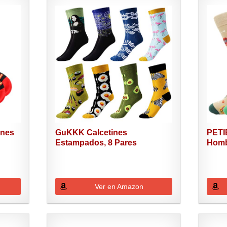
ines
GuKKK Calcetines
PETI
Estampados, 8 Pares
Hombr
Calcetines...
Ver en Amazon