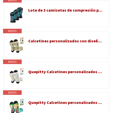
NUEVO
Lote de 3 camisetas de compresión para hombre, jersey corporal, vainante, chaleco corrector de postura, turmalina menionica, vientre plano sin manga, adelgazante, ropa interior muscular deportiva Top
NUEVO
Calcetines personalizados con diseño de foto propia, calcetines personalizados para adultos, calcetines coloridos para hombres, regalos para él, hombres, marido, novio, Custom 1013, One Size
NUEVO
Quepitty Calcetines personalizados con foto de cara de mascota, calcetines personalizados con imagen, calcetines locos para hombres, Custom 869, One Size
NUEVO
Quepitty Calcetines personalizados con foto, calcetines personalizados con fotos de cara, texto, calcetines tontos personalizados para adultos, regalo ideal para parejas, amor romántico, Custom 862