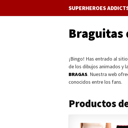
Saltar
SUPERHEROES ADDICT
al
contenido
Braguitas 
¡Bingo! Has entrado al siti
de los dibujos animados y la
BRAGAS
. Nuestra web ofre
conocidos entre los fans.
Productos de