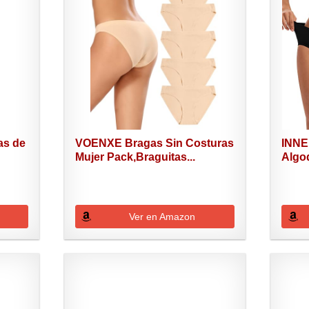
as de
VOENXE Bragas Sin Costuras
INNE
Mujer Pack,Braguitas...
Algo
Cintu
Ver en Amazon