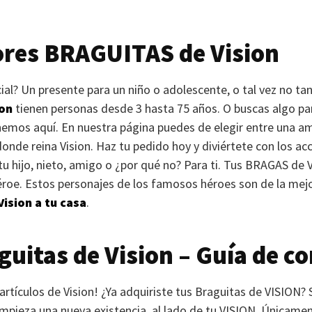
ores
BRAGUITAS
de Vision
al? Un presente para un niño o adolescente, o tal vez no ta
ion
tienen personas desde 3 hasta 75 años. O buscas algo para
nemos aquí. En nuestra página puedes de elegir entre una amp
onde reina Vision. Haz tu pedido hoy y diviértete con los ac
tu hijo, nieto, amigo o ¿por qué no? Para ti. Tus
BRAGAS
de
roe. Estos personajes de los famosos héroes son de la mejor
Vision a tu casa
.
uitas de Vision – Guía de c
artículos de Vision! ¿Ya adquiriste tus Braguitas de
VISION
?
mpieza una nueva existencia, al lado de tu
VISION
. Únicamen