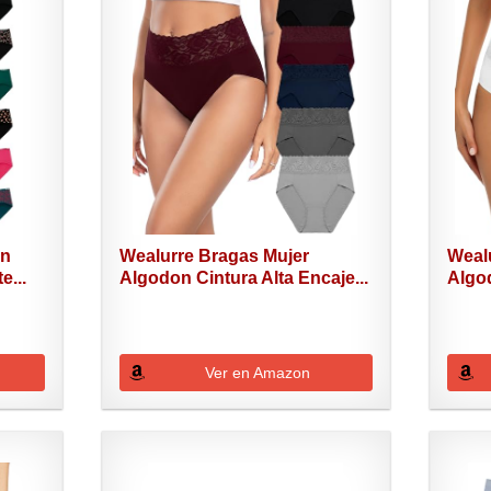
on
Wealurre Bragas Mujer
Weal
e...
Algodon Cintura Alta Encaje...
Algod
Ver en Amazon