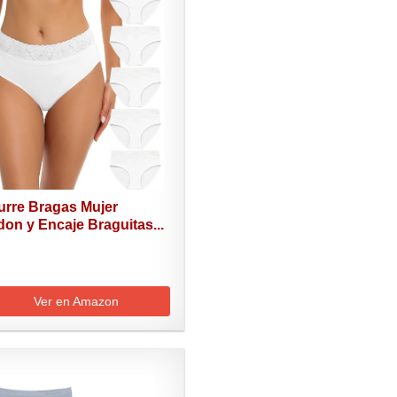
urre Bragas Mujer
on y Encaje Braguitas...
Ver en Amazon