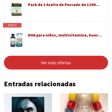
Pack de 2 Aceite de Pescado de 1200mg (60 Cápsulas por Bote) - Total 120 Cápsulas de Ácidos Grasos Omega 3
NUEVO
DHA para niños, multivitamina, huesos fuertes, cerebro, función de visión, crecimiento y desarrollo, función cognitiva e inmune, sin OGM
Ver más ofertas
Entradas relacionadas