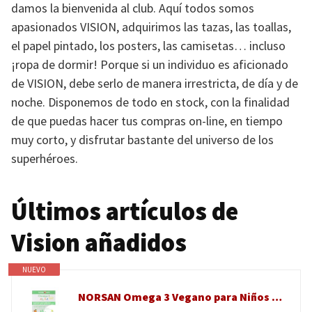
damos la bienvenida al club. Aquí todos somos
apasionados
VISION
, adquirimos las tazas, las toallas,
el papel pintado, los posters, las camisetas… incluso
¡ropa de dormir! Porque si un individuo es aficionado
de
VISION
, debe serlo de manera irrestricta, de día y de
noche. Disponemos de todo en stock, con la finalidad
de que puedas hacer tus compras on-line, en tiempo
muy corto, y disfrutar bastante del universo de los
superhéroes.
Últimos artículos de
Vision añadidos
NUEVO
NORSAN Omega 3 Vegano para Niños en Gominolas – 45 Gummies con Aceite de Algas con EPA y DHA – 220 mg por Gominola Sabor Tutti Frutti - Sin Azúcares Añadidos