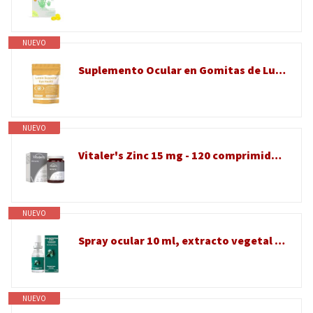
NUEVO
Suplemento Ocular en Gomitas de Luteína con Zeaxantina Sabor Arándano 60 Uds para Cuidado Diario de los Ojos
NUEVO
Vitaler's Zinc 15 mg - 120 comprimidos, vegano, suplemento dietético de 4 meses, sin conservantes, composición pura
NUEVO
Spray ocular 10 ml, extracto vegetal calmante, acción rápida y delicada, nebulizador ligero para ojos, hombre mujer, estudio, trabajo, la fatiga, hinchazón, sequedad, cuidado diario
NUEVO