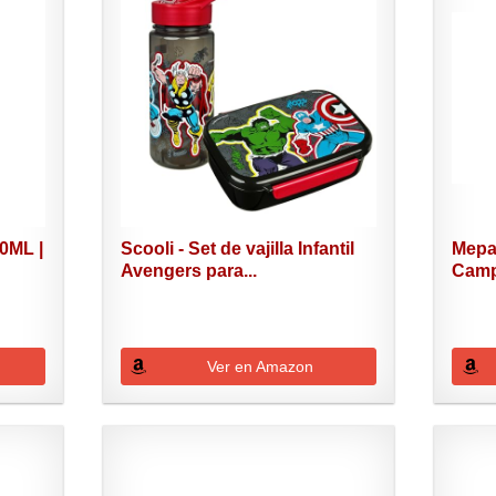
0ML |
Scooli - Set de vajilla Infantil
Mepal
Avengers para...
Campu
Ver en Amazon