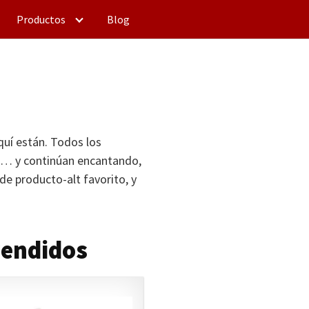
Productos
Blog
quí están. Todos los
s… y continúan encantando,
de producto-alt favorito, y
vendidos