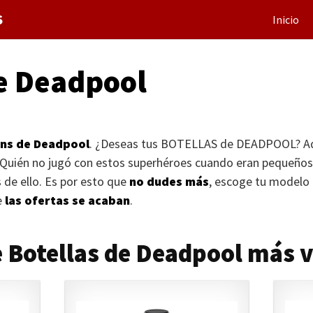
S
Inicio
de Deadpool
ans de Deadpool
. ¿Deseas tus
BOTELLAS
de
DEADPOOL
? A
 Quién no jugó con estos superhéroes cuando eran pequeño
 de ello. Es por esto que
no dudes más
, escoge tu modelo 
e
las ofertas se acaban
.
 Botellas de Deadpool más 