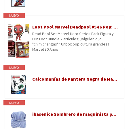
NUEVO
Loot Pool Marvel Deadpool #546 Pop! Vinilo incluido con mini figura de Marvel, personaje Chimichanga, 2 artículos
Dead Pool Set Marvel Hero Series Pack Figura y
Fun Loot Bundle 2 artículos; ¿Alguien dijo
"chimichangas"? Unbox pop cultura grandeza
Marvel 80 Años
NUEVO
Calcomanías de Pantera Negra de Marvel, juego de 3 calcomanías de vinilo para botella de agua, casco de bicicleta, laptop, monopatín, coche, calcomanías de Marvel para niños y adultos
NUEVO
ibasenice Sombrero de maquinista para Hombres y Mujeres, Estilo clásico con Rayas Azules, Estructura Octogonal y Tejido de algodón Ligero, Adecuado para representaciones y Eventos al Aire