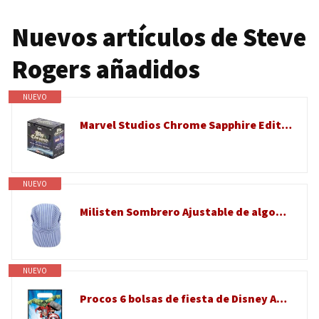
Nuevos artículos de Steve
Rogers añadidos
NUEVO
Marvel Studios Chrome Sapphire Edition Hobby Box - Refractores cromados, autos, estrellas MCU
NUEVO
Milisten Sombrero Ajustable de algodón con diseño clásico a Rayas para Cosplay de Conductor de Tren - Gorro Unisex para Fiestas temáticas
NUEVO
Procos 6 bolsas de fiesta de Disney Avengers Marvel para fiestas de cumpleaños infantiles con asas de transporte, 17 x 25 cm, hechas de película de plástico, bolsas de regalo para decoración de