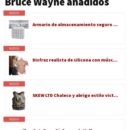
Bruce Wayne añadidos
NUEVO
Armario de almacenamiento seguro para teléfono con puertas de bloqueo para organización de oficina y aula
NUEVO
Disfraz realista de silicona con músculos falsos, sin simulación de aceite, traje de cuerpo para fiesta de Halloween
NUEVO
SKEW LTD Chaleco y abrigo estilo victoriano gótico para hombre, disfraz de cosplay InspiBrown de la película
NUEVO