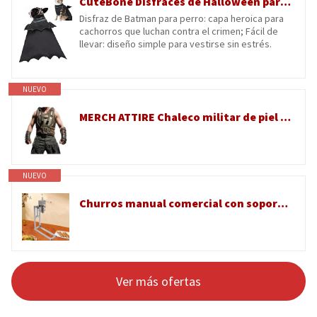
CuteBone Disfraces de Halloween para perros pequeños, medianos y grandes, trajes de cosplay de Batman para mascotas, lindo disfraz de cachorro para fiesta de Halloween, disfraces, sesiones de fotos
Disfraz de Batman para perro: capa heroica para
cachorros que luchan contra el crimen; Fácil de
llevar: diseño simple para vestirse sin estrés.
NUEVO
MERCH ATTIRE Chaleco militar de piel sintética para hombre, chaleco táctico de combate oscuro para cosplay, Piel sintética - Chaleco BAN3, XXS
NUEVO
Churros manual comercial con soporte en forma de L para frutas latinas y churros españoles
Ver más ofertas