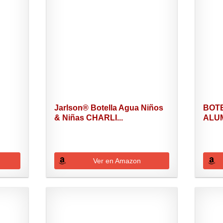
Jarlson® Botella Agua Niños
BOTE
& Niñas CHARLI...
ALUM
ML...
Ver en Amazon