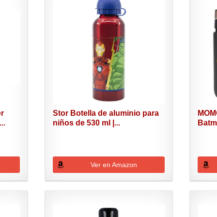
er
Stor Botella de aluminio para
MOMO
..
niños de 530 ml |...
Batma
Ver en Amazon