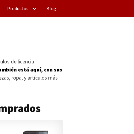
Productos
Blog
ulos de licencia
mbién está aquí, con sus
zas, ropa, y artículos más
omprados