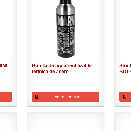
0ML |
Botella de agua reutilizable
Stor
térmica de acero...
BOTE
AVE
Ver en Amazon