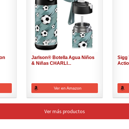
con
Jarlson® Botella Agua Niños
Sigg
& Niñas CHARLI...
Actio
Ver en Amazon
Ver más productos