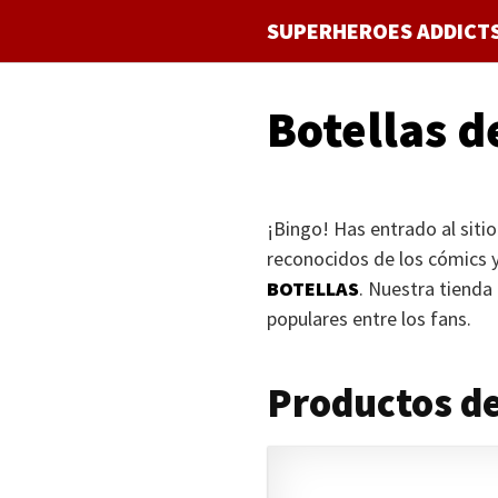
Saltar
SUPERHEROES ADDICT
al
contenido
Botellas 
¡Bingo! Has entrado al sitio
reconocidos de los cómics y 
BOTELLAS
. Nuestra tienda
populares entre los fans.
Productos d