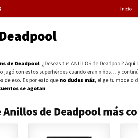
S
Inicio
 Deadpool
ans de Deadpool
. ¿Deseas tus
ANILLOS
de Deadpool? Aquí e
 no jugó con estos superhéroes cuando eran niños… y contin
s de eso. Es por esto que
no dudes más
, elige tu modelo d
cuentos se agotan
.
 Anillos de Deadpool más 