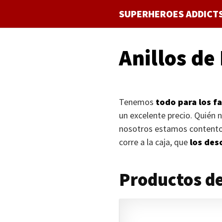
Saltar
SUPERHEROES ADDICT
al
contenido
Anillos de
Tenemos
todo para los f
un excelente precio. Quién
nosotros estamos contento
corre a la caja, que
los des
Productos de