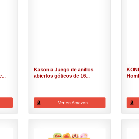
Kakonia Juego de anillos
KONF
...
abiertos góticos de 16...
Hombr
Ver en Amazon