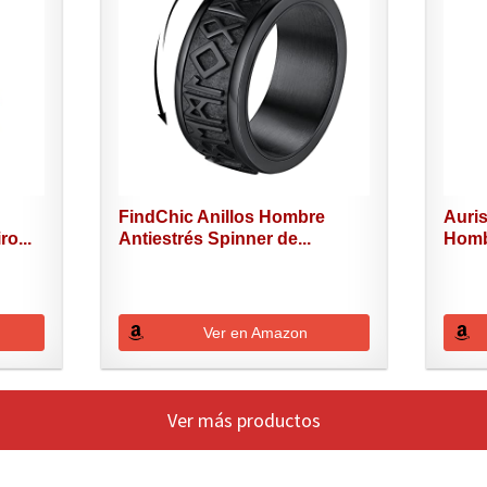
FindChic Anillos Hombre
Auris
o...
Antiestrés Spinner de...
Homb
Ver en Amazon
Ver más productos