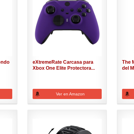
ondo
eXtremeRate Carcasa para
The M
Xbox One Elite Protectora...
del M
Ver en Amazon