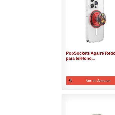
PopSockets Agarre Red
para teléfono...
Ver en Amazon