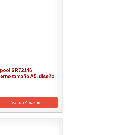
pool SR72146 -
erno tamaño A5, diseño
Ver en Amazon